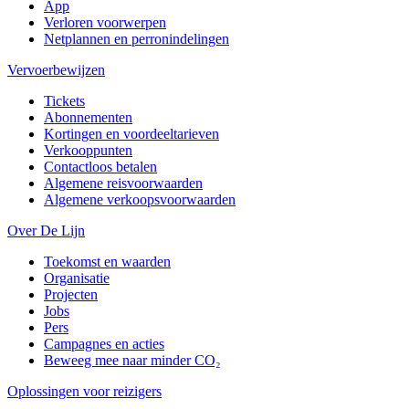
App
Verloren voorwerpen
Netplannen en perronindelingen
Vervoerbewijzen
Tickets
Abonnementen
Kortingen en voordeeltarieven
Verkooppunten
Contactloos betalen
Algemene reisvoorwaarden
Algemene verkoopsvoorwaarden
Over De Lijn
Toekomst en waarden
Organisatie
Projecten
Jobs
Pers
Campagnes en acties
Beweeg mee naar minder CO₂
Oplossingen voor reizigers