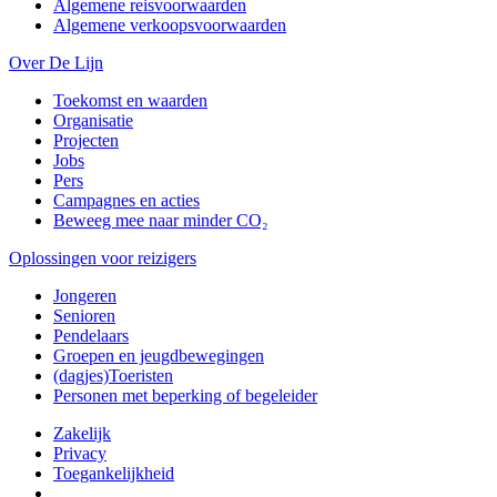
Algemene reisvoorwaarden
Algemene verkoopsvoorwaarden
Over De Lijn
Toekomst en waarden
Organisatie
Projecten
Jobs
Pers
Campagnes en acties
Beweeg mee naar minder CO₂
Oplossingen voor reizigers
Jongeren
Senioren
Pendelaars
Groepen en jeugdbewegingen
(dagjes)Toeristen
Personen met beperking of begeleider
Zakelijk
Privacy
Toegankelijkheid