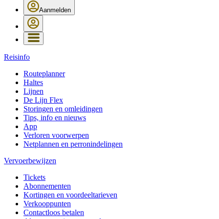
Aanmelden
Reisinfo
Routeplanner
Haltes
Lijnen
De Lijn Flex
Storingen en omleidingen
Tips, info en nieuws
App
Verloren voorwerpen
Netplannen en perronindelingen
Vervoerbewijzen
Tickets
Abonnementen
Kortingen en voordeeltarieven
Verkooppunten
Contactloos betalen