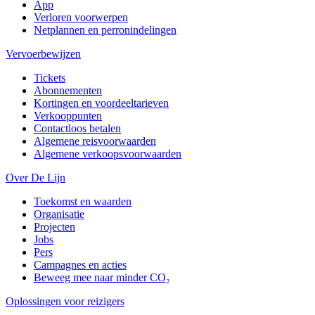
App
Verloren voorwerpen
Netplannen en perronindelingen
Vervoerbewijzen
Tickets
Abonnementen
Kortingen en voordeeltarieven
Verkooppunten
Contactloos betalen
Algemene reisvoorwaarden
Algemene verkoopsvoorwaarden
Over De Lijn
Toekomst en waarden
Organisatie
Projecten
Jobs
Pers
Campagnes en acties
Beweeg mee naar minder CO₂
Oplossingen voor reizigers