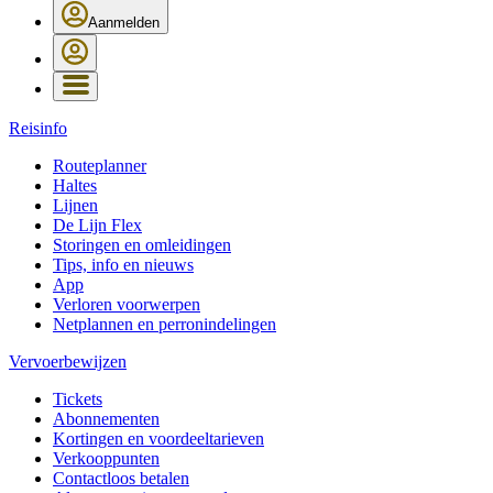
Aanmelden
Reisinfo
Routeplanner
Haltes
Lijnen
De Lijn Flex
Storingen en omleidingen
Tips, info en nieuws
App
Verloren voorwerpen
Netplannen en perronindelingen
Vervoerbewijzen
Tickets
Abonnementen
Kortingen en voordeeltarieven
Verkooppunten
Contactloos betalen