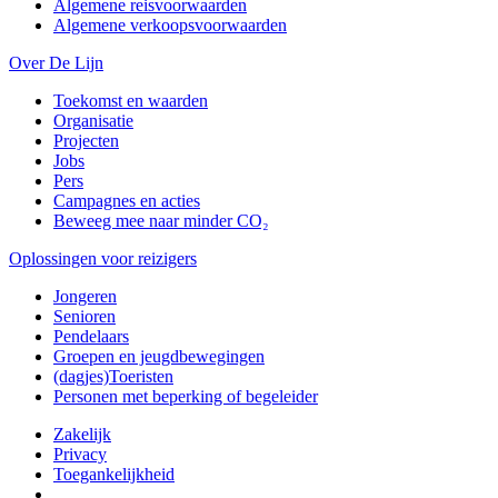
Algemene reisvoorwaarden
Algemene verkoopsvoorwaarden
Over De Lijn
Toekomst en waarden
Organisatie
Projecten
Jobs
Pers
Campagnes en acties
Beweeg mee naar minder CO₂
Oplossingen voor reizigers
Jongeren
Senioren
Pendelaars
Groepen en jeugdbewegingen
(dagjes)Toeristen
Personen met beperking of begeleider
Zakelijk
Privacy
Toegankelijkheid