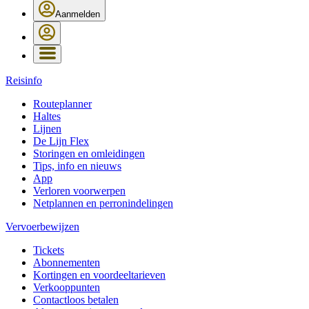
Aanmelden
Reisinfo
Routeplanner
Haltes
Lijnen
De Lijn Flex
Storingen en omleidingen
Tips, info en nieuws
App
Verloren voorwerpen
Netplannen en perronindelingen
Vervoerbewijzen
Tickets
Abonnementen
Kortingen en voordeeltarieven
Verkooppunten
Contactloos betalen