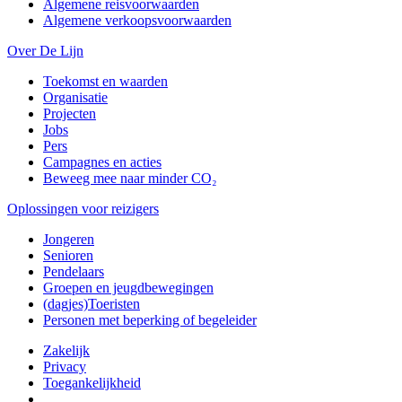
Algemene reisvoorwaarden
Algemene verkoopsvoorwaarden
Over De Lijn
Toekomst en waarden
Organisatie
Projecten
Jobs
Pers
Campagnes en acties
Beweeg mee naar minder CO₂
Oplossingen voor reizigers
Jongeren
Senioren
Pendelaars
Groepen en jeugdbewegingen
(dagjes)Toeristen
Personen met beperking of begeleider
Zakelijk
Privacy
Toegankelijkheid