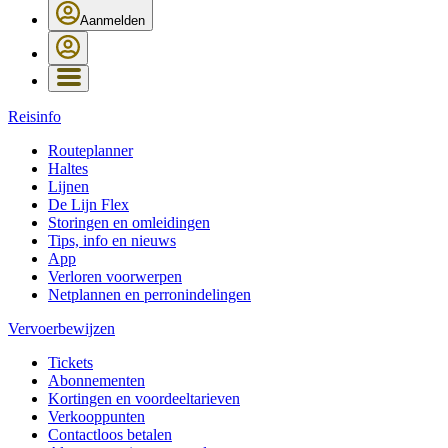
Aanmelden
Reisinfo
Routeplanner
Haltes
Lijnen
De Lijn Flex
Storingen en omleidingen
Tips, info en nieuws
App
Verloren voorwerpen
Netplannen en perronindelingen
Vervoerbewijzen
Tickets
Abonnementen
Kortingen en voordeeltarieven
Verkooppunten
Contactloos betalen