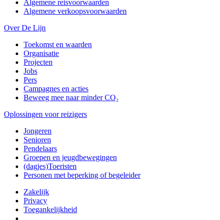
Algemene reisvoorwaarden
Algemene verkoopsvoorwaarden
Over De Lijn
Toekomst en waarden
Organisatie
Projecten
Jobs
Pers
Campagnes en acties
Beweeg mee naar minder CO₂
Oplossingen voor reizigers
Jongeren
Senioren
Pendelaars
Groepen en jeugdbewegingen
(dagjes)Toeristen
Personen met beperking of begeleider
Zakelijk
Privacy
Toegankelijkheid