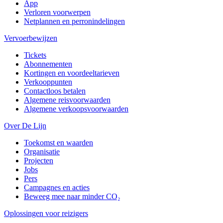
App
Verloren voorwerpen
Netplannen en perronindelingen
Vervoerbewijzen
Tickets
Abonnementen
Kortingen en voordeeltarieven
Verkooppunten
Contactloos betalen
Algemene reisvoorwaarden
Algemene verkoopsvoorwaarden
Over De Lijn
Toekomst en waarden
Organisatie
Projecten
Jobs
Pers
Campagnes en acties
Beweeg mee naar minder CO₂
Oplossingen voor reizigers