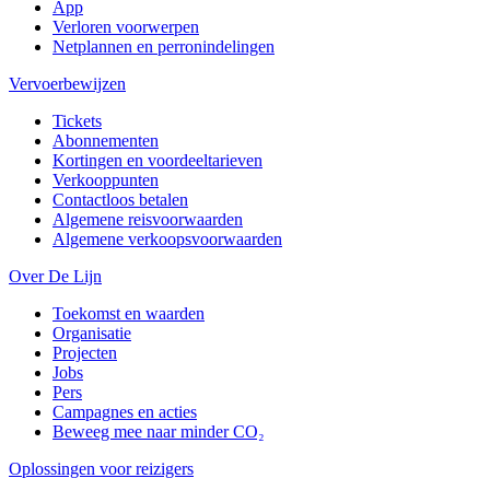
App
Verloren voorwerpen
Netplannen en perronindelingen
Vervoerbewijzen
Tickets
Abonnementen
Kortingen en voordeeltarieven
Verkooppunten
Contactloos betalen
Algemene reisvoorwaarden
Algemene verkoopsvoorwaarden
Over De Lijn
Toekomst en waarden
Organisatie
Projecten
Jobs
Pers
Campagnes en acties
Beweeg mee naar minder CO₂
Oplossingen voor reizigers