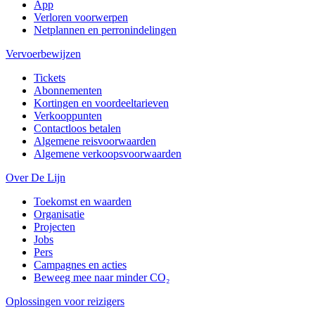
App
Verloren voorwerpen
Netplannen en perronindelingen
Vervoerbewijzen
Tickets
Abonnementen
Kortingen en voordeeltarieven
Verkooppunten
Contactloos betalen
Algemene reisvoorwaarden
Algemene verkoopsvoorwaarden
Over De Lijn
Toekomst en waarden
Organisatie
Projecten
Jobs
Pers
Campagnes en acties
Beweeg mee naar minder CO₂
Oplossingen voor reizigers