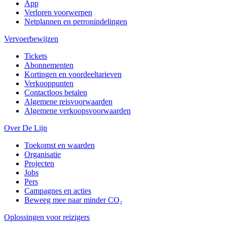
App
Verloren voorwerpen
Netplannen en perronindelingen
Vervoerbewijzen
Tickets
Abonnementen
Kortingen en voordeeltarieven
Verkooppunten
Contactloos betalen
Algemene reisvoorwaarden
Algemene verkoopsvoorwaarden
Over De Lijn
Toekomst en waarden
Organisatie
Projecten
Jobs
Pers
Campagnes en acties
Beweeg mee naar minder CO₂
Oplossingen voor reizigers