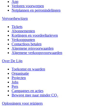
App
Verloren voorwerpen
Netplannen en perronindelingen
Vervoerbewijzen
Tickets
Abonnementen
Kortingen en voordeeltarieven
Verkooppunten
Contactloos betalen
Algemene reisvoorwaarden
Algemene verkoopsvoorwaarden
Over De Lijn
Toekomst en waarden
Organisatie
Projecten
Jobs
Pers
Campagnes en acties
Beweeg mee naar minder CO₂
Oplossingen voor reizigers