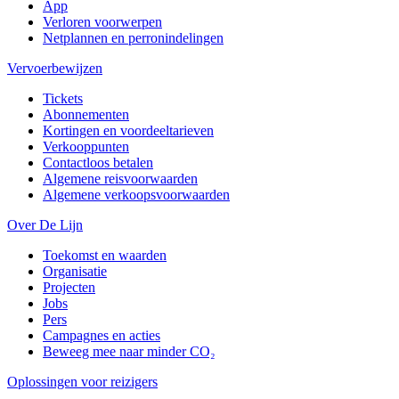
App
Verloren voorwerpen
Netplannen en perronindelingen
Vervoerbewijzen
Tickets
Abonnementen
Kortingen en voordeeltarieven
Verkooppunten
Contactloos betalen
Algemene reisvoorwaarden
Algemene verkoopsvoorwaarden
Over De Lijn
Toekomst en waarden
Organisatie
Projecten
Jobs
Pers
Campagnes en acties
Beweeg mee naar minder CO₂
Oplossingen voor reizigers