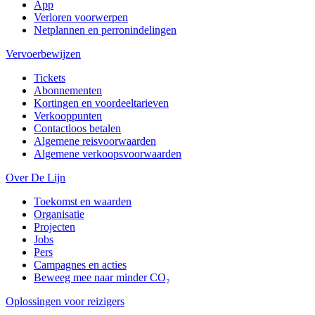
App
Verloren voorwerpen
Netplannen en perronindelingen
Vervoerbewijzen
Tickets
Abonnementen
Kortingen en voordeeltarieven
Verkooppunten
Contactloos betalen
Algemene reisvoorwaarden
Algemene verkoopsvoorwaarden
Over De Lijn
Toekomst en waarden
Organisatie
Projecten
Jobs
Pers
Campagnes en acties
Beweeg mee naar minder CO₂
Oplossingen voor reizigers