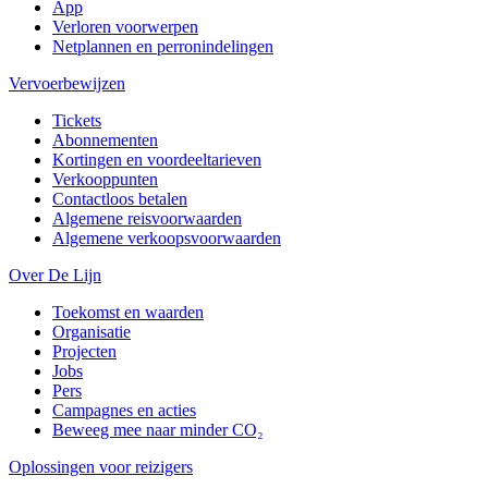
App
Verloren voorwerpen
Netplannen en perronindelingen
Vervoerbewijzen
Tickets
Abonnementen
Kortingen en voordeeltarieven
Verkooppunten
Contactloos betalen
Algemene reisvoorwaarden
Algemene verkoopsvoorwaarden
Over De Lijn
Toekomst en waarden
Organisatie
Projecten
Jobs
Pers
Campagnes en acties
Beweeg mee naar minder CO₂
Oplossingen voor reizigers