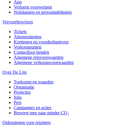
App
Verloren voorwerpen
Netplannen en perronindelingen
Vervoerbewijzen
Tickets
Abonnementen
Kortingen en voordeeltarieven
Verkooppunten
Contactloos betalen
Algemene reisvoorwaarden
Algemene verkoopsvoorwaarden
Over De Lijn
Toekomst en waarden
Organisatie
Projecten
Jobs
Pers
Campagnes en acties
Beweeg mee naar minder CO₂
Oplossingen voor reizigers