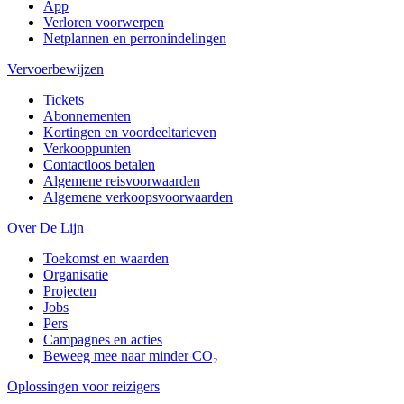
App
Verloren voorwerpen
Netplannen en perronindelingen
Vervoerbewijzen
Tickets
Abonnementen
Kortingen en voordeeltarieven
Verkooppunten
Contactloos betalen
Algemene reisvoorwaarden
Algemene verkoopsvoorwaarden
Over De Lijn
Toekomst en waarden
Organisatie
Projecten
Jobs
Pers
Campagnes en acties
Beweeg mee naar minder CO₂
Oplossingen voor reizigers