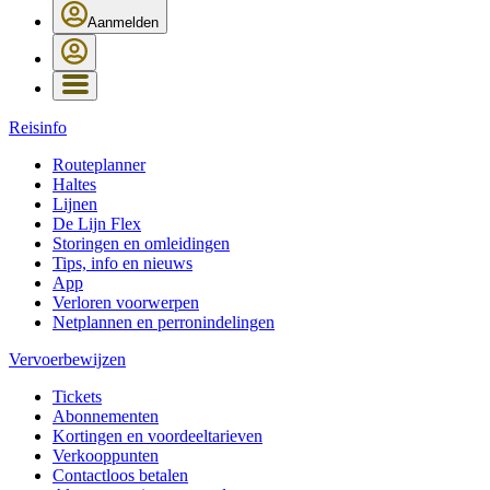
Aanmelden
Reisinfo
Routeplanner
Haltes
Lijnen
De Lijn Flex
Storingen en omleidingen
Tips, info en nieuws
App
Verloren voorwerpen
Netplannen en perronindelingen
Vervoerbewijzen
Tickets
Abonnementen
Kortingen en voordeeltarieven
Verkooppunten
Contactloos betalen