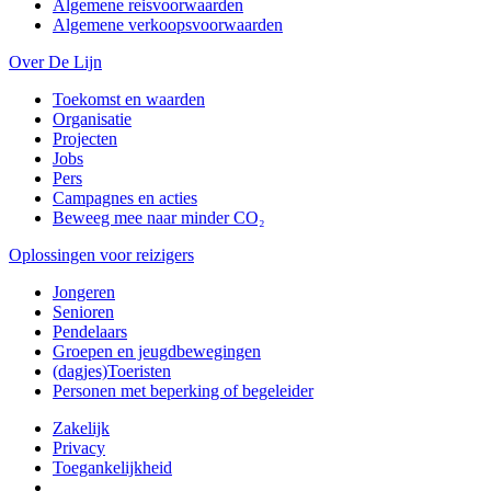
Algemene reisvoorwaarden
Algemene verkoopsvoorwaarden
Over De Lijn
Toekomst en waarden
Organisatie
Projecten
Jobs
Pers
Campagnes en acties
Beweeg mee naar minder CO₂
Oplossingen voor reizigers
Jongeren
Senioren
Pendelaars
Groepen en jeugdbewegingen
(dagjes)Toeristen
Personen met beperking of begeleider
Zakelijk
Privacy
Toegankelijkheid