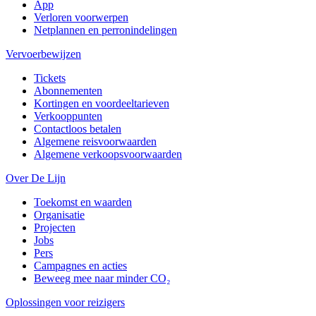
App
Verloren voorwerpen
Netplannen en perronindelingen
Vervoerbewijzen
Tickets
Abonnementen
Kortingen en voordeeltarieven
Verkooppunten
Contactloos betalen
Algemene reisvoorwaarden
Algemene verkoopsvoorwaarden
Over De Lijn
Toekomst en waarden
Organisatie
Projecten
Jobs
Pers
Campagnes en acties
Beweeg mee naar minder CO₂
Oplossingen voor reizigers