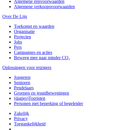
Algemene reisvoorwaarden
Algemene verkoopsvoorwaarden
Over De Lijn
Toekomst en waarden
Organisatie
Projecten
Jobs
Pers
Campagnes en acties
Beweeg mee naar minder CO₂
Oplossingen voor reizigers
Jongeren
Senioren
Pendelaars
Groepen en jeugdbewegingen
(dagjes)Toeristen
Personen met beperking of begeleider
Zakelijk
Privacy
Toegankelijkheid