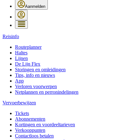
Aanmelden
Reisinfo
Routeplanner
Haltes
Lijnen
De Lijn Flex
Storingen en omleidingen
Tips, info en nieuws
App
Verloren voorwerpen
Netplannen en perronindelingen
Vervoerbewijzen
Tickets
Abonnementen
Kortingen en voordeeltarieven
Verkooppunten
Contactloos betalen