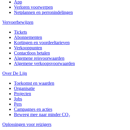
App
Verloren voorwerpen
Netplannen en perronindelingen
Vervoerbewijzen
Tickets
Abonnementen
Kortingen en voordeeltarieven
Verkooppunten
Contactloos betalen
Algemene reisvoorwaarden
Algemene verkoopsvoorwaarden
Over De Lijn
Toekomst en waarden
Organisatie
Projecten
Jobs
Pers
Campagnes en acties
Beweeg mee naar minder CO₂
Oplossingen voor reizigers