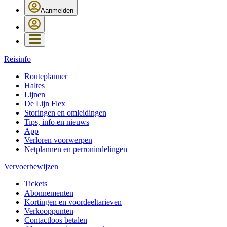
Aanmelden
Reisinfo
Routeplanner
Haltes
Lijnen
De Lijn Flex
Storingen en omleidingen
Tips, info en nieuws
App
Verloren voorwerpen
Netplannen en perronindelingen
Vervoerbewijzen
Tickets
Abonnementen
Kortingen en voordeeltarieven
Verkooppunten
Contactloos betalen