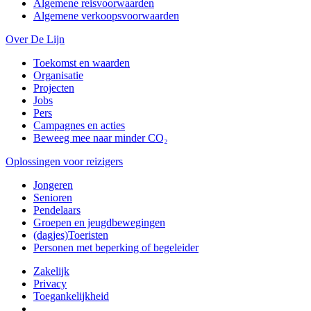
Algemene reisvoorwaarden
Algemene verkoopsvoorwaarden
Over De Lijn
Toekomst en waarden
Organisatie
Projecten
Jobs
Pers
Campagnes en acties
Beweeg mee naar minder CO₂
Oplossingen voor reizigers
Jongeren
Senioren
Pendelaars
Groepen en jeugdbewegingen
(dagjes)Toeristen
Personen met beperking of begeleider
Zakelijk
Privacy
Toegankelijkheid