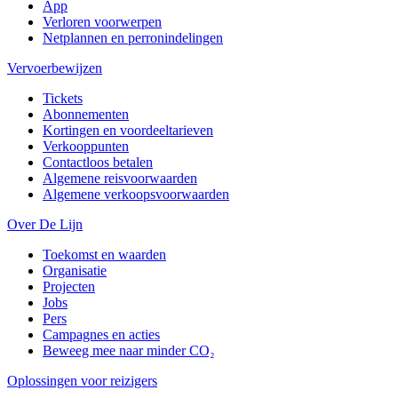
App
Verloren voorwerpen
Netplannen en perronindelingen
Vervoerbewijzen
Tickets
Abonnementen
Kortingen en voordeeltarieven
Verkooppunten
Contactloos betalen
Algemene reisvoorwaarden
Algemene verkoopsvoorwaarden
Over De Lijn
Toekomst en waarden
Organisatie
Projecten
Jobs
Pers
Campagnes en acties
Beweeg mee naar minder CO₂
Oplossingen voor reizigers