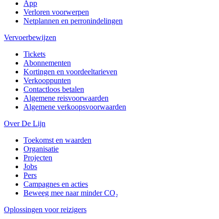
App
Verloren voorwerpen
Netplannen en perronindelingen
Vervoerbewijzen
Tickets
Abonnementen
Kortingen en voordeeltarieven
Verkooppunten
Contactloos betalen
Algemene reisvoorwaarden
Algemene verkoopsvoorwaarden
Over De Lijn
Toekomst en waarden
Organisatie
Projecten
Jobs
Pers
Campagnes en acties
Beweeg mee naar minder CO₂
Oplossingen voor reizigers