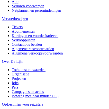
App
Verloren voorwerpen
Netplannen en perronindelingen
Vervoerbewijzen
Tickets
Abonnementen
Kortingen en voordeeltarieven
Verkooppunten
Contactloos betalen
Algemene reisvoorwaarden
Algemene verkoopsvoorwaarden
Over De Lijn
Toekomst en waarden
Organisatie
Projecten
Jobs
Pers
Campagnes en acties
Beweeg mee naar minder CO₂
Oplossingen voor reizigers