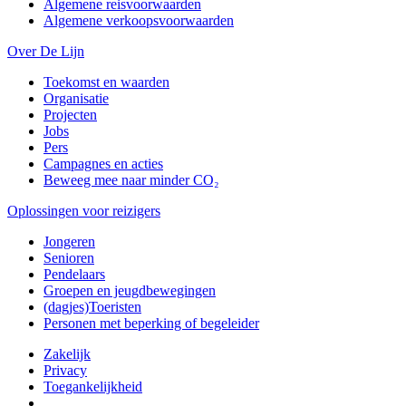
Algemene reisvoorwaarden
Algemene verkoopsvoorwaarden
Over De Lijn
Toekomst en waarden
Organisatie
Projecten
Jobs
Pers
Campagnes en acties
Beweeg mee naar minder CO₂
Oplossingen voor reizigers
Jongeren
Senioren
Pendelaars
Groepen en jeugdbewegingen
(dagjes)Toeristen
Personen met beperking of begeleider
Zakelijk
Privacy
Toegankelijkheid