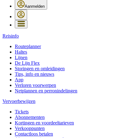
Aanmelden
Reisinfo
Routeplanner
Haltes
Lijnen
De Lijn Flex
Storingen en omleidingen
Tips, info en nieuws
App
Verloren voorwerpen
Netplannen en perronindelingen
Vervoerbewijzen
Tickets
Abonnementen
Kortingen en voordeeltarieven
Verkooppunten
Contactloos betalen