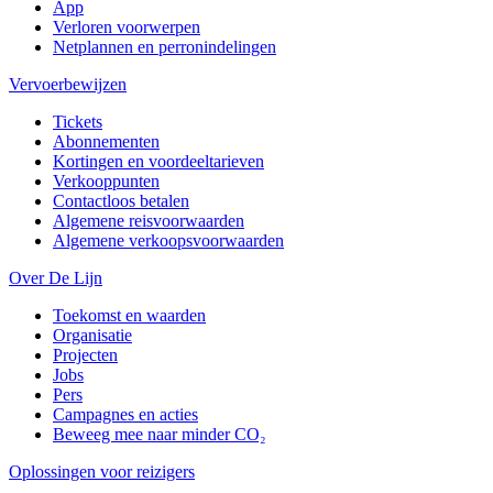
App
Verloren voorwerpen
Netplannen en perronindelingen
Vervoerbewijzen
Tickets
Abonnementen
Kortingen en voordeeltarieven
Verkooppunten
Contactloos betalen
Algemene reisvoorwaarden
Algemene verkoopsvoorwaarden
Over De Lijn
Toekomst en waarden
Organisatie
Projecten
Jobs
Pers
Campagnes en acties
Beweeg mee naar minder CO₂
Oplossingen voor reizigers