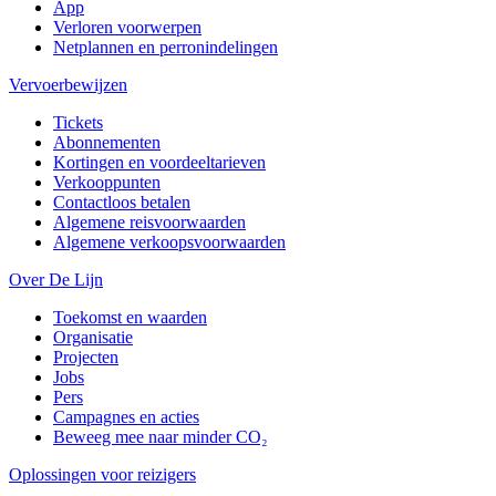
App
Verloren voorwerpen
Netplannen en perronindelingen
Vervoerbewijzen
Tickets
Abonnementen
Kortingen en voordeeltarieven
Verkooppunten
Contactloos betalen
Algemene reisvoorwaarden
Algemene verkoopsvoorwaarden
Over De Lijn
Toekomst en waarden
Organisatie
Projecten
Jobs
Pers
Campagnes en acties
Beweeg mee naar minder CO₂
Oplossingen voor reizigers