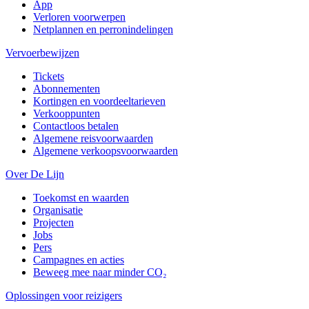
App
Verloren voorwerpen
Netplannen en perronindelingen
Vervoerbewijzen
Tickets
Abonnementen
Kortingen en voordeeltarieven
Verkooppunten
Contactloos betalen
Algemene reisvoorwaarden
Algemene verkoopsvoorwaarden
Over De Lijn
Toekomst en waarden
Organisatie
Projecten
Jobs
Pers
Campagnes en acties
Beweeg mee naar minder CO₂
Oplossingen voor reizigers