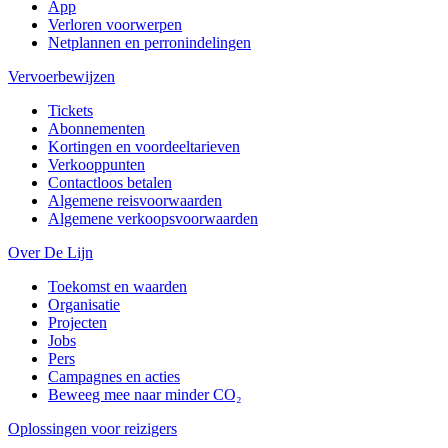
App
Verloren voorwerpen
Netplannen en perronindelingen
Vervoerbewijzen
Tickets
Abonnementen
Kortingen en voordeeltarieven
Verkooppunten
Contactloos betalen
Algemene reisvoorwaarden
Algemene verkoopsvoorwaarden
Over De Lijn
Toekomst en waarden
Organisatie
Projecten
Jobs
Pers
Campagnes en acties
Beweeg mee naar minder CO₂
Oplossingen voor reizigers