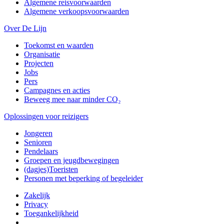
Algemene reisvoorwaarden
Algemene verkoopsvoorwaarden
Over De Lijn
Toekomst en waarden
Organisatie
Projecten
Jobs
Pers
Campagnes en acties
Beweeg mee naar minder CO₂
Oplossingen voor reizigers
Jongeren
Senioren
Pendelaars
Groepen en jeugdbewegingen
(dagjes)Toeristen
Personen met beperking of begeleider
Zakelijk
Privacy
Toegankelijkheid