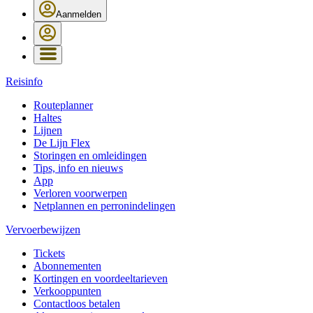
Aanmelden
Reisinfo
Routeplanner
Haltes
Lijnen
De Lijn Flex
Storingen en omleidingen
Tips, info en nieuws
App
Verloren voorwerpen
Netplannen en perronindelingen
Vervoerbewijzen
Tickets
Abonnementen
Kortingen en voordeeltarieven
Verkooppunten
Contactloos betalen