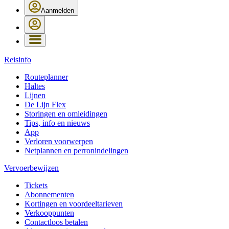
Aanmelden
Reisinfo
Routeplanner
Haltes
Lijnen
De Lijn Flex
Storingen en omleidingen
Tips, info en nieuws
App
Verloren voorwerpen
Netplannen en perronindelingen
Vervoerbewijzen
Tickets
Abonnementen
Kortingen en voordeeltarieven
Verkooppunten
Contactloos betalen