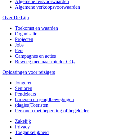
Algemene reisvoorwaarden
Algemene verkoopsvoorwaarden
Over De Lijn
Toekomst en waarden
Organisatie
Projecten
Jobs
Pers
Campagnes en acties
Beweeg mee naar minder CO₂
Oplossingen voor reizigers
Jongeren
Senioren
Pendelaars
Groepen en jeugdbewegingen
(dagjes)Toeristen
Personen met beperking of begeleider
Zakelijk
Privacy
Toegankelijkheid