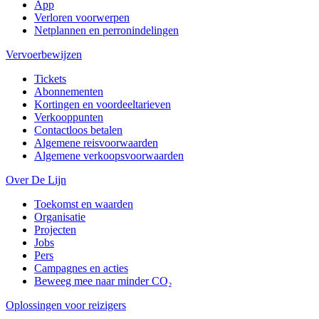
App
Verloren voorwerpen
Netplannen en perronindelingen
Vervoerbewijzen
Tickets
Abonnementen
Kortingen en voordeeltarieven
Verkooppunten
Contactloos betalen
Algemene reisvoorwaarden
Algemene verkoopsvoorwaarden
Over De Lijn
Toekomst en waarden
Organisatie
Projecten
Jobs
Pers
Campagnes en acties
Beweeg mee naar minder CO₂
Oplossingen voor reizigers