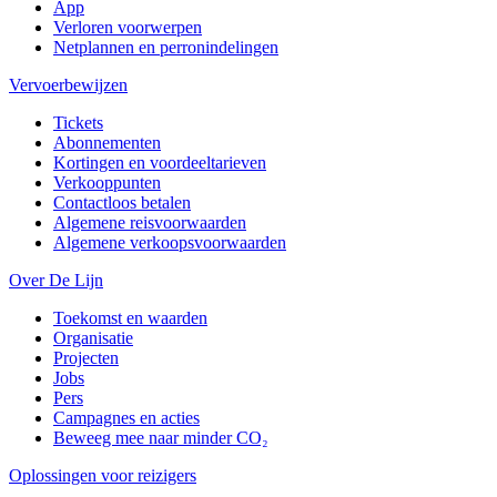
App
Verloren voorwerpen
Netplannen en perronindelingen
Vervoerbewijzen
Tickets
Abonnementen
Kortingen en voordeeltarieven
Verkooppunten
Contactloos betalen
Algemene reisvoorwaarden
Algemene verkoopsvoorwaarden
Over De Lijn
Toekomst en waarden
Organisatie
Projecten
Jobs
Pers
Campagnes en acties
Beweeg mee naar minder CO₂
Oplossingen voor reizigers