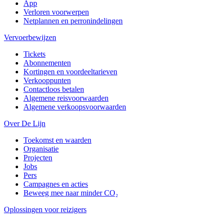
App
Verloren voorwerpen
Netplannen en perronindelingen
Vervoerbewijzen
Tickets
Abonnementen
Kortingen en voordeeltarieven
Verkooppunten
Contactloos betalen
Algemene reisvoorwaarden
Algemene verkoopsvoorwaarden
Over De Lijn
Toekomst en waarden
Organisatie
Projecten
Jobs
Pers
Campagnes en acties
Beweeg mee naar minder CO₂
Oplossingen voor reizigers