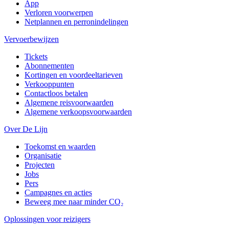
App
Verloren voorwerpen
Netplannen en perronindelingen
Vervoerbewijzen
Tickets
Abonnementen
Kortingen en voordeeltarieven
Verkooppunten
Contactloos betalen
Algemene reisvoorwaarden
Algemene verkoopsvoorwaarden
Over De Lijn
Toekomst en waarden
Organisatie
Projecten
Jobs
Pers
Campagnes en acties
Beweeg mee naar minder CO₂
Oplossingen voor reizigers