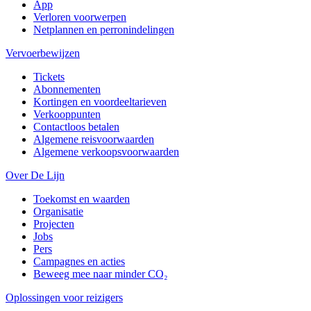
App
Verloren voorwerpen
Netplannen en perronindelingen
Vervoerbewijzen
Tickets
Abonnementen
Kortingen en voordeeltarieven
Verkooppunten
Contactloos betalen
Algemene reisvoorwaarden
Algemene verkoopsvoorwaarden
Over De Lijn
Toekomst en waarden
Organisatie
Projecten
Jobs
Pers
Campagnes en acties
Beweeg mee naar minder CO₂
Oplossingen voor reizigers