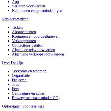
App
Verloren voorwerpen
Netplannen en perronindelingen
Vervoerbewijzen
Tickets
Abonnementen
Kortingen en voordeeltarieven
Verkooppunten
Contactloos betalen
Algemene reisvoorwaarden
Algemene verkoopsvoorwaarden
Over De Lijn
Toekomst en waarden
Organisatie
Projecten
Jobs
Pers
Campagnes en acties
Beweeg mee naar minder CO₂
Oplossingen voor reizigers