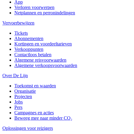
App
Verloren voorwerpen
Netplannen en perronindelingen
Vervoerbewijzen
Tickets
Abonnementen
Kortingen en voordeeltarieven
Verkooppunten
Contactloos betalen
Algemene reisvoorwaarden
Algemene verkoopsvoorwaarden
Over De Lijn
Toekomst en waarden
Organisatie
Projecten
Jobs
Pers
Campagnes en acties
Beweeg mee naar minder CO₂
Oplossingen voor reizigers