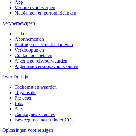
App
Verloren voorwerpen
Netplannen en perronindelingen
Vervoerbewijzen
Tickets
Abonnementen
Kortingen en voordeeltarieven
Verkooppunten
Contactloos betalen
Algemene reisvoorwaarden
Algemene verkoopsvoorwaarden
Over De Lijn
Toekomst en waarden
Organisatie
Projecten
Jobs
Pers
Campagnes en acties
Beweeg mee naar minder CO₂
Oplossingen voor reizigers