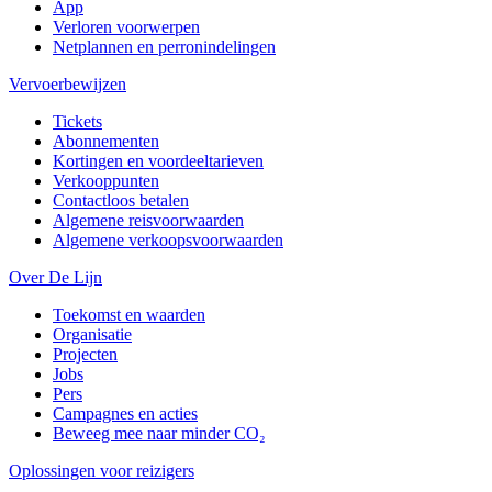
App
Verloren voorwerpen
Netplannen en perronindelingen
Vervoerbewijzen
Tickets
Abonnementen
Kortingen en voordeeltarieven
Verkooppunten
Contactloos betalen
Algemene reisvoorwaarden
Algemene verkoopsvoorwaarden
Over De Lijn
Toekomst en waarden
Organisatie
Projecten
Jobs
Pers
Campagnes en acties
Beweeg mee naar minder CO₂
Oplossingen voor reizigers