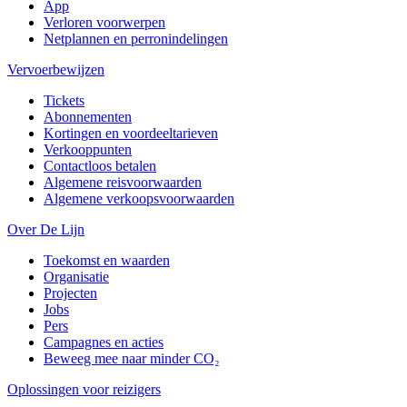
App
Verloren voorwerpen
Netplannen en perronindelingen
Vervoerbewijzen
Tickets
Abonnementen
Kortingen en voordeeltarieven
Verkooppunten
Contactloos betalen
Algemene reisvoorwaarden
Algemene verkoopsvoorwaarden
Over De Lijn
Toekomst en waarden
Organisatie
Projecten
Jobs
Pers
Campagnes en acties
Beweeg mee naar minder CO₂
Oplossingen voor reizigers