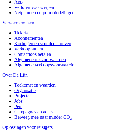
App
Verloren voorwerpen
Netplannen en perronindelingen
Vervoerbewijzen
Tickets
Abonnementen
Kortingen en voordeeltarieven
Verkooppunten
Contactloos betalen
Algemene reisvoorwaarden
Algemene verkoopsvoorwaarden
Over De Lijn
Toekomst en waarden
Organisatie
Projecten
Jobs
Pers
Campagnes en acties
Beweeg mee naar minder CO₂
Oplossingen voor reizigers