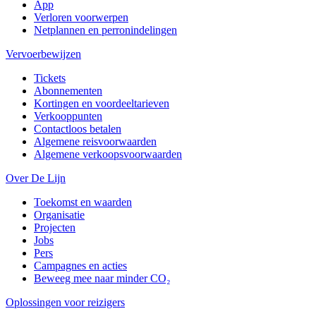
App
Verloren voorwerpen
Netplannen en perronindelingen
Vervoerbewijzen
Tickets
Abonnementen
Kortingen en voordeeltarieven
Verkooppunten
Contactloos betalen
Algemene reisvoorwaarden
Algemene verkoopsvoorwaarden
Over De Lijn
Toekomst en waarden
Organisatie
Projecten
Jobs
Pers
Campagnes en acties
Beweeg mee naar minder CO₂
Oplossingen voor reizigers