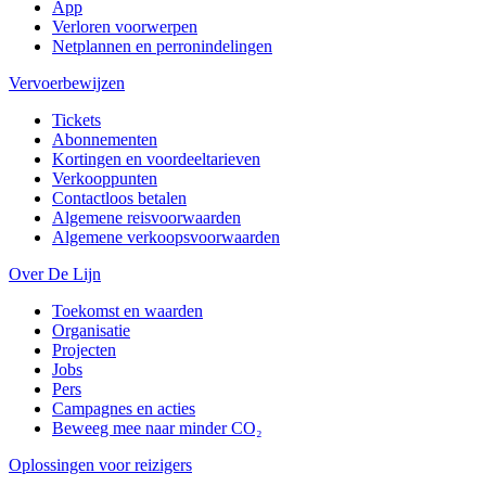
App
Verloren voorwerpen
Netplannen en perronindelingen
Vervoerbewijzen
Tickets
Abonnementen
Kortingen en voordeeltarieven
Verkooppunten
Contactloos betalen
Algemene reisvoorwaarden
Algemene verkoopsvoorwaarden
Over De Lijn
Toekomst en waarden
Organisatie
Projecten
Jobs
Pers
Campagnes en acties
Beweeg mee naar minder CO₂
Oplossingen voor reizigers