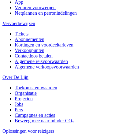
App
Verloren voorwerpen
Netplannen en perronindelingen
Vervoerbewijzen
Tickets
Abonnementen
Kortingen en voordeeltarieven
Verkooppunten
Contactloos betalen
Algemene reisvoorwaarden
Algemene verkoopsvoorwaarden
Over De Lijn
Toekomst en waarden
Organisatie
Projecten
Jobs
Pers
Campagnes en acties
Beweeg mee naar minder CO₂
Oplossingen voor reizigers