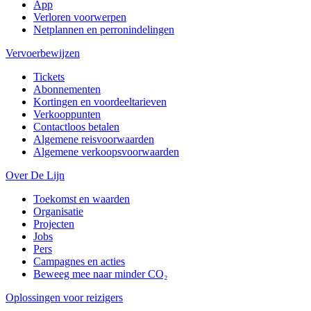
App
Verloren voorwerpen
Netplannen en perronindelingen
Vervoerbewijzen
Tickets
Abonnementen
Kortingen en voordeeltarieven
Verkooppunten
Contactloos betalen
Algemene reisvoorwaarden
Algemene verkoopsvoorwaarden
Over De Lijn
Toekomst en waarden
Organisatie
Projecten
Jobs
Pers
Campagnes en acties
Beweeg mee naar minder CO₂
Oplossingen voor reizigers