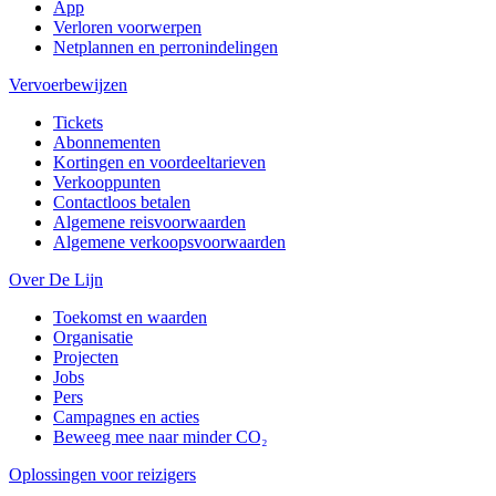
App
Verloren voorwerpen
Netplannen en perronindelingen
Vervoerbewijzen
Tickets
Abonnementen
Kortingen en voordeeltarieven
Verkooppunten
Contactloos betalen
Algemene reisvoorwaarden
Algemene verkoopsvoorwaarden
Over De Lijn
Toekomst en waarden
Organisatie
Projecten
Jobs
Pers
Campagnes en acties
Beweeg mee naar minder CO₂
Oplossingen voor reizigers