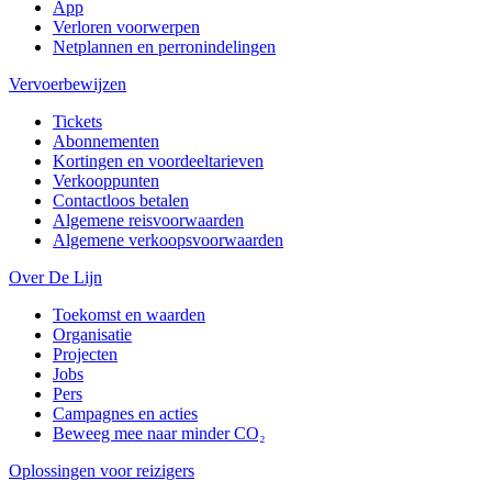
App
Verloren voorwerpen
Netplannen en perronindelingen
Vervoerbewijzen
Tickets
Abonnementen
Kortingen en voordeeltarieven
Verkooppunten
Contactloos betalen
Algemene reisvoorwaarden
Algemene verkoopsvoorwaarden
Over De Lijn
Toekomst en waarden
Organisatie
Projecten
Jobs
Pers
Campagnes en acties
Beweeg mee naar minder CO₂
Oplossingen voor reizigers