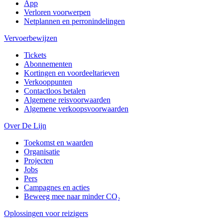
App
Verloren voorwerpen
Netplannen en perronindelingen
Vervoerbewijzen
Tickets
Abonnementen
Kortingen en voordeeltarieven
Verkooppunten
Contactloos betalen
Algemene reisvoorwaarden
Algemene verkoopsvoorwaarden
Over De Lijn
Toekomst en waarden
Organisatie
Projecten
Jobs
Pers
Campagnes en acties
Beweeg mee naar minder CO₂
Oplossingen voor reizigers