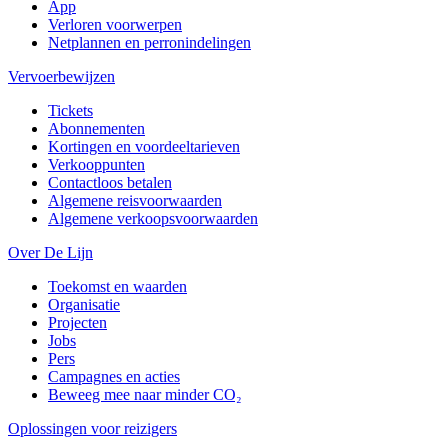
App
Verloren voorwerpen
Netplannen en perronindelingen
Vervoerbewijzen
Tickets
Abonnementen
Kortingen en voordeeltarieven
Verkooppunten
Contactloos betalen
Algemene reisvoorwaarden
Algemene verkoopsvoorwaarden
Over De Lijn
Toekomst en waarden
Organisatie
Projecten
Jobs
Pers
Campagnes en acties
Beweeg mee naar minder CO₂
Oplossingen voor reizigers